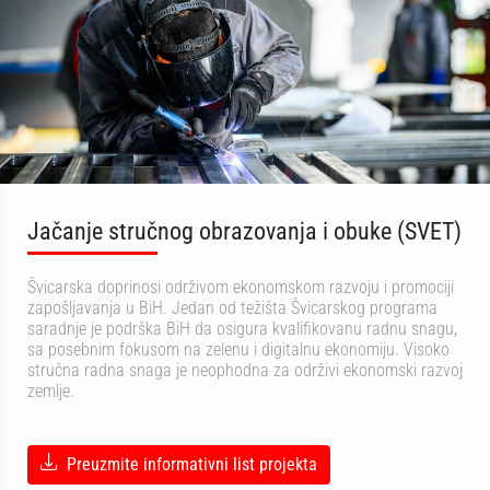
Jačanje stručnog obrazovanja i obuke (SVET)
Švicarska doprinosi održivom ekonomskom razvoju i promociji
zapošljavanja u BiH. Jedan od težišta Švicarskog programa
saradnje je podrška BiH da osigura kvalifikovanu radnu snagu,
sa posebnim fokusom na zelenu i digitalnu ekonomiju. Visoko
stručna radna snaga je neophodna za održivi ekonomski razvoj
zemlje.
Preuzmite informativni list projekta