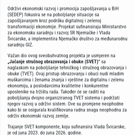
Održivi ekonomski razvoj i promocija zapošljavanja u BiH
(SEDEP) fokusira se na poboljšanje situacije sa
zapošljavanjem kroz podršku digitalnoj i zelenoj
transformaciji ekonomije. Projekat sufinansiraju Ministarstvo
za ekonomsku saradnju i razvoj SR Njemačke i Vlada
Švicarske, a implementira Njemačko društvo za međunarodnu
saradnju GIZ.
Važan dio ovog sveobuhvatnog projekta je usmjeren na
„Jačanje stručnog obrazovanja i obuke (SVET)“
sa
naglaskom na poboljšanje tehničkog i stručnog obrazovanja i
obuke (TVET). Ovaj pristup obrazovanju i obuci nudi mladim
muškarcima i ženama znanja i vještine za digitalnu i zelenu
ekonomiju, a poslodavcima kvalitetne i konkurentne
uposlenike na tržištu rada. Također će se raditi na
poboljšanju dvojno organiziranog TVET sistema i podržati
njegov razvoj u održivi sistem. Ove su promjene neophodne
kako bi se osigurala kvalifikovana radna snaga neophodna za
održiv ekonomski razvoj zemlje.
Trajanje SVET komponente, koju sufinansira Vlada Švicarske,
je od juna 2023. do juna 2026. godine.