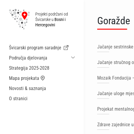
Projekti podržani od
Goražde
Švicarske u
Bosni i
Hercegovini
Jačanje sestrinske
Švicarski program saradnje
Područja djelovanja
Jačanje stručnog o
Održiva ekonomska saradnja i migracije
Strategija 2025-2028
Zdravstvo
Mozaik Fondacija –
Mapa projekata
Lokalna uprava i općinske usluge
Novosti & saznanja
Male akcije
Jačanje uloge mjes
O stranici
Projekat mentalnog
Zdrave zajednice u