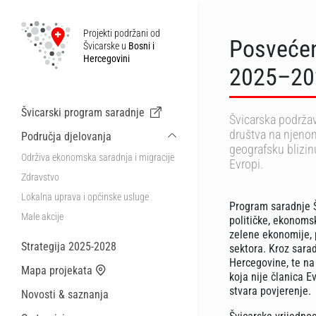
Projekti podržani od
Posvećeno
Švicarske u
Bosni i
Hercegovini
2025–20
Švicarski program saradnje
Švicarska podrža
društva na njenom
Područja djelovanja
geografsku blizinu
Održiva ekonomska saradnja i migracije
Evropi.
Zdravstvo
Lokalna uprava i općinske usluge
Program saradnje Š
Male akcije
političke, ekonomsk
zelene ekonomije, 
Strategija 2025-2028
sektora. Kroz sara
Hercegovine, te na
Mapa projekata
koja nije članica E
stvara povjerenje.
Novosti & saznanja