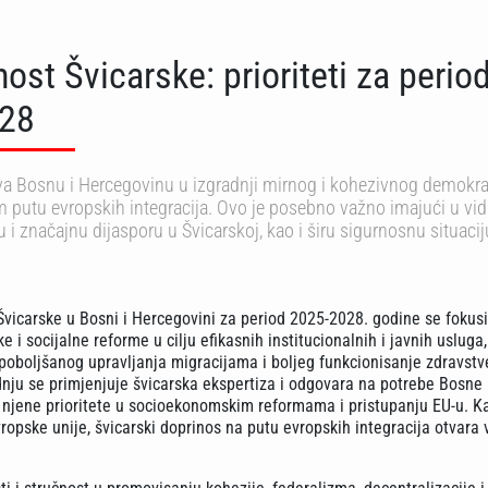
st Švicarske: prioriteti za perio
28
va Bosnu i Hercegovinu u izgradnji mirnog i kohezivnog demokr
 putu evropskih integracija. Ovo je posebno važno imajući u vi
 i značajnu dijasporu u Švicarskoj, kao i širu sigurnosnu situacij
vicarske u Bosni i Hercegovini za period 2025-2028. godine se fokusi
e i socijalne reforme u cilju efikasnih institucionalnih i javnih usluga
poboljšanog upravljanja migracijama i boljeg funkcionisanje zdravst
dnju se primjenjuje švicarska ekspertiza i odgovara na potrebe Bosne 
 njene prioritete u socioekonomskim reformama i pristupanju EU-u. K
vropske unije, švicarski doprinos na putu evropskih integracija otvara v