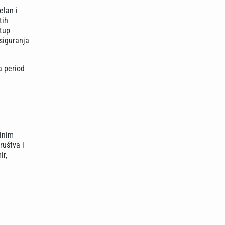
elan i
tih
stup
osiguranja
a period
alnim
ruštva i
ir,