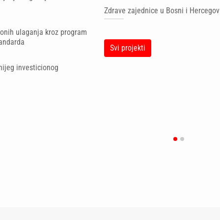
u
Zdrave zajednice u Bosni i Hercegov
ionih ulaganja kroz program
tandarda
Svi projekti
ijeg investicionog