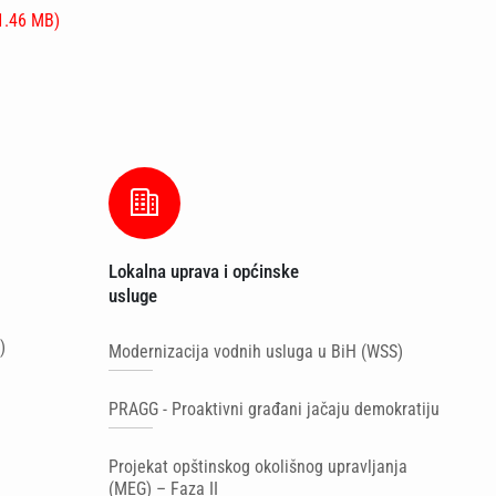
 1.46 MB)
Lokalna uprava i općinske
Ma
usluge
)
Br
Modernizacija vodnih usluga u BiH (WSS)
Po
PRAGG - Proaktivni građani jačaju demokratiju
Po
Projekat opštinskog okolišnog upravljanja
(MEG) – Faza II