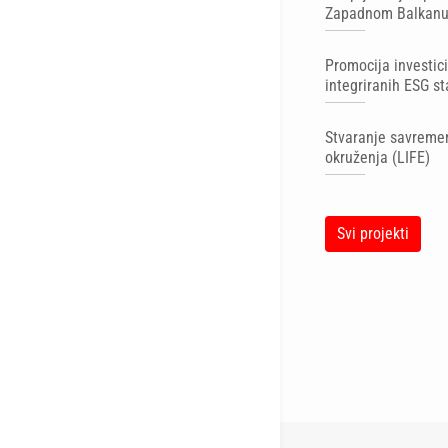
Zapadnom Balkan
Promocija investic
integriranih ESG s
Stvaranje savremen
okruženja (LIFE)
Svi projekti