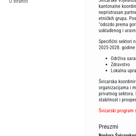
Švicarske vrijednos
O stranici
kantonalne koordina
nepristrasan partne
etničkih grupa. Po
"odozdo prema gore"
usklađenog i uravn
Specifični sektori 
2025-2028. godine 
Održiva sara
Zdravstvo
Lokalna upra
Švicarska koordini
organizacijama i me
privatnog sektora. 
stabilnost i prosper
Švicarski program
Preuzmi
Brošura Švicarsko