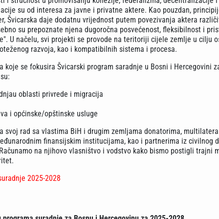
ti i stručnost u promovisanju kohezije, federalizma, decentralizacije i
cije su od interesa za javne i privatne aktere. Kao pouzdan, principij
r, Švicarska daje dodatnu vrijednost putem povezivanja aktera različi
sebno su prepoznate njena dugoročna posvećenost, fleksibilnost i pri
. U načelu, svi projekti se provode na teritoriji cijele zemlje u cilju 
oteženog razvoja, kao i kompatibilnih sistema i procesa.
na koje se fokusira Švicarski program saradnje u Bosni i Hercegovini z
su:
dnjau oblasti privrede i migracija
va i općinske/opštinske usluge
ra svoj rad sa vlastima BiH i drugim zemljama donatorima, multilater
đunarodnim finansijskim institucijama, kao i partnerima iz civilnog d
Računamo na njihovo vlasništvo i vodstvo kako bismo postigli trajni m
itet.
 suradnje 2025-2028
g programa suradnje za Bosnu i Hercegovinu za 2025-2028