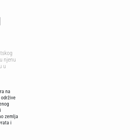
d
atskog
du njenu
u u
ra na
, održive
venog
i
ao zemlja
rata i