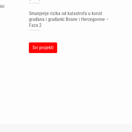
ini
Smanjenje rizika od katastrofa u korist
građana i građanki Bosne i Hercegovine –
Faza 2
Svi projekti