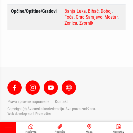
Općine/Opštine/Gradovi
Banja Luka
,
Bihać
,
Doboj
,
Foča
,
Grad Sarajevo
,
Mostar
,
Zenica
,
Zvornik
Prava i pravne napomene
Kontakt
Copyright (c) Švicarska konfederacija. Sva prava zadržana.
Web development
Promotim
Naslovna
Područja
Mapa
Novosti &