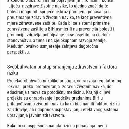
alkohola. S obzirom da na pojavljivanje hroničnih bolesti
utječu nezdrave životne navike, to ujedno znači da te
bolesti mogu biti spriječene kroz promjenu ponašanja i
preuzimanje zdravih životnih navika, te kroz preventivne
mjere zdravstvene zaštite. Kada bi se sistemi primarne
zdravstvene zaštite u BiH usmjerili na prevenciju bolesti i
promociju zdravlja poboljšanje bi se osjetilo na cijelom
stanovništvu, a time i na cjelokupnom razvoju zemlje.
Međutim, ovakvo usmjerenje zahtjeva dugoročnu
perspektivu.
Sveobuhvatan pristup smanjenju zdravstvenih faktora
rizika
Projekat obuhvaća nekoliko pristupa, od razvoja regulatornog
okvira, preko promoviranja zdravih životnih navika, do
educiranja timova za porodičnu medicinu. Krajnji ciljevi
projekta su ohrabrivanje i podrška građanima BiH u
prilagođavanju životnih navika kako bi smanjili faktore rizika
za zdravlje, ali i doprinos uspostavljanju efektivnog sistema
upravljanja javnim zdravstvom.
Kako bi se uspješno smanjila rizična ponašanja među