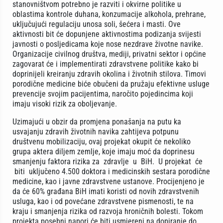
stanovništvom potrebno je razviti i okvirne politike u
oblastima kontrole duhana, konzumacije alkohola, prehrane,
uključujući regulaciju unosa soli, šećera i masti. Ove
aktivnosti bit će dopunjene aktivnostima podizanja svijesti
javnosti o posljedicama koje nose nezdrave životne navike.
Organizacije civilnog društva, mediji, privatni sektor i općine
zagovarat će i implementirati zdravstvene politike kako bi
doprinijeli kreiranju zdravih okolina i životnih stilova. Timovi
porodične medicine biće obučeni da pružaju efektivne usluge
prevencije svojim pacijentima, naročito pojedincima koji
imaju visoki rizik za oboljevanje.
Uzimajući u obzir da promjena ponašanja na putu ka
usvajanju zdravih životnih navika zahtijeva potpunu
društvenu mobilizaciju, ovaj projekat okupit će nekoliko
grupa aktera diljem zemlje, koje imaju moć da doprinesu
smanjenju faktora rizika za zdravlje u BiH. U projekat će
biti uključeno 4.500 doktora i medicinskih sestara porodične
medicine, kao i javne zdravstvene ustanove. Procijenjeno je
da će 60% građana BiH imati koristi od novih zdravstvenih
usluga, kao i od povećane zdravstvene pismenosti, te na
kraju i smanjenja rizika od razvoja hroničnih bolesti. Tokom
projekta posebni napori će biti usmjereni na dopiranje do