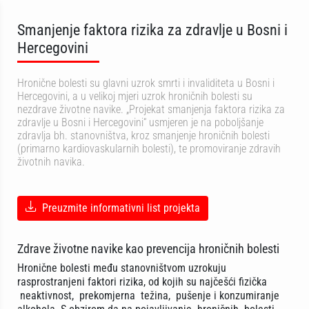
Smanjenje faktora rizika za zdravlje u Bosni i
Hercegovini
Hronične bolesti su glavni uzrok smrti i invaliditeta u Bosni i
Hercegovini, a u velikoj mjeri uzrok hroničnih bolesti su
nezdrave životne navike. „Projekat smanjenja faktora rizika za
zdravlje u Bosni i Hercegovini“ usmjeren je na poboljšanje
zdravlja bh. stanovništva, kroz smanjenje hroničnih bolesti
(primarno kardiovaskularnih bolesti), te promoviranje zdravih
životnih navika.
Preuzmite informativni list projekta
Zdrave životne navike kao prevencija hroničnih bolesti
Hronične bolesti među stanovništvom uzrokuju
rasprostranjeni faktori rizika, od kojih su najčešći fizička
neaktivnost, prekomjerna težina, pušenje i konzumiranje