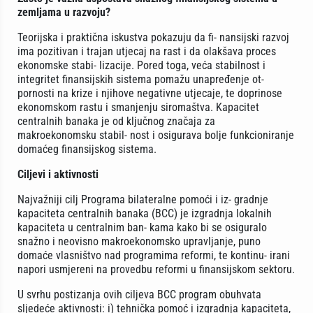
zemljama u razvoju?
Teorijska i praktična iskustva pokazuju da fi- nansijski razvoj
ima pozitivan i trajan utjecaj na rast i da olakšava proces
ekonomske stabi- lizacije. Pored toga, veća stabilnost i
integritet finansijskih sistema pomažu unapređenje ot-
pornosti na krize i njihove negativne utjecaje, te doprinose
ekonomskom rastu i smanjenju siromaštva. Kapacitet
centralnih banaka je od ključnog značaja za
makroekonomsku stabil- nost i osigurava bolje funkcioniranje
domaćeg finansijskog sistema.
Ciljevi i aktivnosti
Najvažniji cilj Programa bilateralne pomoći i iz- gradnje
kapaciteta centralnih banaka (BCC) je izgradnja lokalnih
kapaciteta u centralnim ban- kama kako bi se osiguralo
snažno i neovisno makroekonomsko upravljanje, puno
domaće vlasništvo nad programima reformi, te kontinu- irani
napori usmjereni na provedbu reformi u finansijskom sektoru.
U svrhu postizanja ovih ciljeva BCC program obuhvata
sljedeće aktivnosti: i) tehnička pomoć i izgradnja kapaciteta,