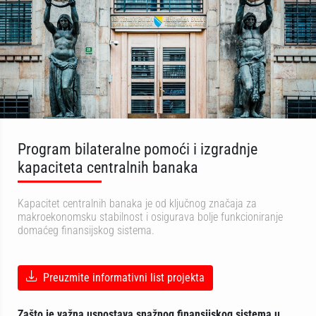
Program bilateralne pomoći i izgradnje
kapaciteta centralnih banaka
Kapacitet centralnih banaka je od ključnog značaja za
makroekonomsku stabilnost i osigurava bolje funkcioniranje
domaćeg finansijskog sistema.
Preuzmite informativni list projekta
Zašto je važna uspostava snažnog finansijskog sistema u