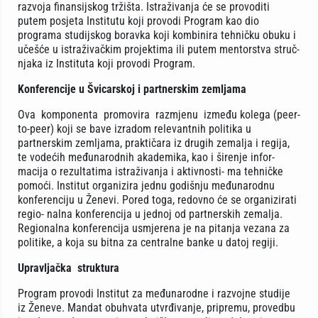
razvoja finansijskog tržišta. Istraživanja će se provoditi
putem posjeta Institutu koji provodi Program kao dio
programa studijskog boravka koji kombinira tehničku obuku i
učešće u istraživačkim projektima ili putem mentorstva struč-
njaka iz Instituta koji provodi Program.
Konferencije u Švicarskoj i partnerskim zemljama
Ova komponenta promovira razmjenu između kolega (peer-
to-peer) koji se bave izradom relevantnih politika u
partnerskim zemljama, praktičara iz drugih zemalja i regija,
te vodećih međunarodnih akademika, kao i širenje infor-
macija o rezultatima istraživanja i aktivnosti- ma tehničke
pomoći. Institut organizira jednu godišnju međunarodnu
konferenciju u Ženevi. Pored toga, redovno će se organizirati
regio- nalna konferencija u jednoj od partnerskih zemalja.
Regionalna konferencija usmjerena je na pitanja vezana za
politike, a koja su bitna za centralne banke u datoj regiji.
Upravljačka struktura
Program provodi Institut za međunarodne i razvojne studije
iz Ženeve. Mandat obuhvata utvrđivanje, pripremu, provedbu