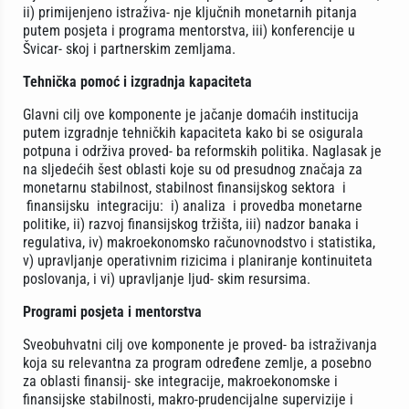
ii) primijenjeno istraživa- nje ključnih monetarnih pitanja
putem posjeta i programa mentorstva, iii) konferencije u
Švicar- skoj i partnerskim zemljama.
Tehnička pomoć i izgradnja kapaciteta
Glavni cilj ove komponente je jačanje domaćih institucija
putem izgradnje tehničkih kapaciteta kako bi se osigurala
potpuna i održiva proved- ba reformskih politika. Naglasak je
na sljedećih šest oblasti koje su od presudnog značaja za
monetarnu stabilnost, stabilnost finansijskog sektora i
finansijsku integraciju: i) analiza i provedba monetarne
politike, ii) razvoj finansijskog tržišta, iii) nadzor banaka i
regulativa, iv) makroekonomsko računovnodstvo i statistika,
v) upravljanje operativnim rizicima i planiranje kontinuiteta
poslovanja, i vi) upravljanje ljud- skim resursima.
Programi posjeta i mentorstva
Sveobuhvatni cilj ove komponente je proved- ba istraživanja
koja su relevantna za program određene zemlje, a posebno
za oblasti finansij- ske integracije, makroekonomske i
finansijske stabilnosti, makro-prudencijalne supervizije i