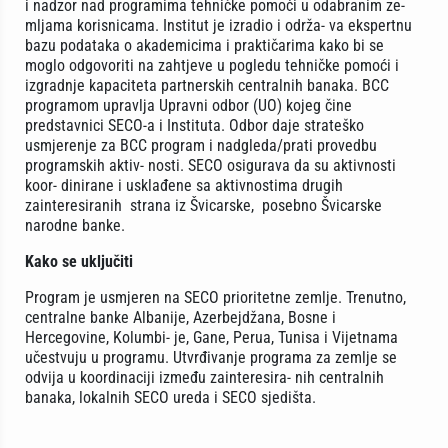
i nadzor nad programima tehničke pomoći u odabranim ze-
mljama korisnicama. Institut je izradio i održa- va ekspertnu
bazu podataka o akademicima i praktičarima kako bi se
moglo odgovoriti na zahtjeve u pogledu tehničke pomoći i
izgradnje kapaciteta partnerskih centralnih banaka. BCC
programom upravlja Upravni odbor (UO) kojeg čine
predstavnici SECO-a i Instituta. Odbor daje strateško
usmjerenje za BCC program i nadgleda/prati provedbu
programskih aktiv- nosti. SECO osigurava da su aktivnosti
koor- dinirane i usklađene sa aktivnostima drugih
zainteresiranih strana iz Švicarske, posebno Švicarske
narodne banke.
Kako se uključiti
Program je usmjeren na SECO prioritetne zemlje. Trenutno,
centralne banke Albanije, Azerbejdžana, Bosne i
Hercegovine, Kolumbi- je, Gane, Perua, Tunisa i Vijetnama
učestvuju u programu. Utvrđivanje programa za zemlje se
odvija u koordinaciji između zainteresira- nih centralnih
banaka, lokalnih SECO ureda i SECO sjedišta.