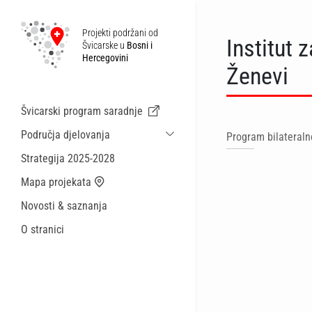
Projekti podržani od
Institut 
Švicarske u
Bosni i
Hercegovini
Ženevi
Švicarski program saradnje
Područja djelovanja
Program bilateraln
Održiva ekonomska saradnja i migracije
Strategija 2025-2028
Zdravstvo
Mapa projekata
Lokalna uprava i općinske usluge
Novosti & saznanja
Male akcije
O stranici