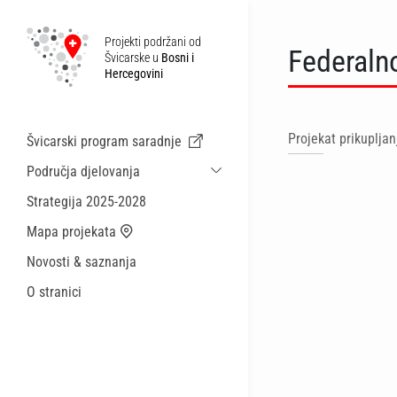
Projekti podržani od
Federalno
Švicarske u
Bosni i
Hercegovini
Projekat prikupljan
Švicarski program saradnje
Područja djelovanja
Održiva ekonomska saradnja i migracije
Strategija 2025-2028
Zdravstvo
Mapa projekata
Lokalna uprava i općinske usluge
Novosti & saznanja
Male akcije
O stranici