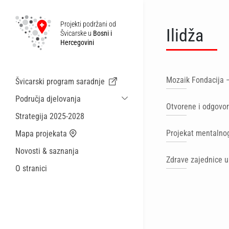
Projekti podržani od
Ilidža
Švicarske u
Bosni i
Hercegovini
Mozaik Fondacija –
Švicarski program saradnje
Područja djelovanja
Otvorene i odgovo
Održiva ekonomska saradnja i migracije
Strategija 2025-2028
Zdravstvo
Projekat mentalnog
Mapa projekata
Lokalna uprava i općinske usluge
Novosti & saznanja
Male akcije
Zdrave zajednice u
O stranici