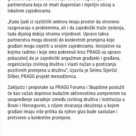
partnerstava koja će imati dugoročan i mjerljiv uticaj u
lokalnim zajednicama.
„Kada ljudi iz različitih sektora imaju prostor da otvoreno
razgovaraju o problemima, ali i da zajednički traže rješenja,
tada dijalog dobija stvarnu vrijednost. Upravo takva
partnerstva mogu dovesti do konkretnih promjena koje
građani mogu osjetiti u svojim zajednicama. Inicijative na
kojima radimo i koje smo pokrenuli kroz PRAGG su upravo
pokazatelj da je zajednički angažman građanki i građana,
organizacija civilnog društva i vlasti nužan u postizanju
pozitivnih promjena u društvu“, izjavila je Selma Sijerčić
Dilber, PRAGG projekt menadžerica.
Zaključci i preporuke sa PRAGG Foruma i Skupštine poslužit
će kao važan doprinos budućim aktivnostima usmjerenim na
unapređenje saradnje između civilnog društva i institucija u
Bosni i Hercegovini, s ciljem stvaranja okruženja u kojem
građani imaju više prilika da njihov glas bude saslušan i
pretvoren u konkretne promjene.