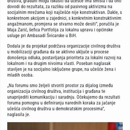
društva, građani mogu iskusiti da učešće ima smisla i da ono
dovodi do rezultata, za razliku od pasivnog aktivizma na
socijalnim mrežama koji najčešće nije konstruktivan. Dakle, s
konkretnom akcijom u zajednici, s konkretnim konstruktivnim
angažmanom, promjena se stvarno može desiti“, poručila je
Maja Zarić, šefica Portfolija za lokalnu upravu i općinske
usluge pri Ambasadi Švicarske u BiH.
Dodala je da projekat podržava organizacije civilnog društva
u mobilizaciji građana da se aktivno uključe u procese
donošenja odluka, postavljanja prioriteta za lokalni razvoj na
lokalnom i na drugim nivoima vlasti. Poseban naglasak
stavljen je na socijalno isključene grupe, na učešće žena i
mladih osoba.
„Na forumu smo željeli stvoriti prostor za dijalog između
organizacija civilnog društva, institucija i građana te
unaprijediti komunikaciju i saradnju. Očekujemo da rezultati
foruma pomognu u definiranju narednih koraka za jačanje
učešća civilnog društva u demokratskim procesima“,
naglasila je.