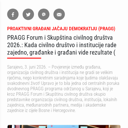
PROAKTIVNI GRAĐANI JAČAJU DEMOKRATIJU (PRAGG)
PRAGG Forum i Skupština civilnog društva
2026.: Kada civilno društvo i institucije rade
zajedno, građanke i građani vide rezultate (
Sarajevo, 3. juni 2026. – Povjerenje između građana,
organizacija civilnog društva i institucija ne gradi se velikim
riječima, nego konkretnim saradnjama koje ljudima olakšavaju
svakodnevni život! Upravo je to bila jedna od centralnih poruka
dvodnevnog PRAGG programa održanog u Sarajevu, koji je
kroz PRAGG Forum i Skupštinu civilnog društva okupio
predstavnike organizacija civilnog društva, institucija, lokalnih
zajednica, međunarodnih partnera, medija i akademske
zajednice iz cijele Bosne i Hercegovine.