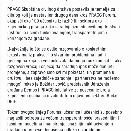
PRAGG Skupština civilnog društva postavila je temelje za
dijalog koji je nastavljen drugog dana kroz PRAGG Forum,
okupivši oko 100 učesnika iz različitih sektora oko
zajedničkog pitanja kako saradnju između civilnog društva i
institucija učiniti funkcionalnijom, transparentnijom i
korisnijom za građane.
„Najvažnije je što se ovdje razgovaralo o konkretnim
iskustvima iz prakse – o stvarnim problemima ljudi i
rješenjima koja su već pokazala da mogu funkcionisati. Takvi
razgovori vraćaju osjećaj da saradnja ipak može donijeti
promjene, a zapravo smo svi mi pokretači tih promjena u
društvu, i bez zajedničke saradnje i partnerstva ne možemo
mnogo“, rekao je Božidar Jović, predstavnik Udruženja
građana Demos i PRAGG inicijative za povećanje broja
zaposlenih osoba sa invaliditetom u javnom sektoru Brčko
DBiH.
Tokom ovogodišnjeg Foruma, učesnice i učesnici su posebno
naglasili potrebu za većom transparentnošću, pravednijim i
jasnijim modelima finansiranja, snažnijim uključivanjem
građana u procese donošenja odluka i izgradnjom