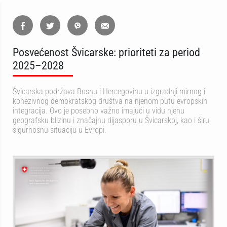
Posvećenost Švicarske: prioriteti za period
2025–2028
Švicarska podržava Bosnu i Hercegovinu u izgradnji mirnog i
kohezivnog demokratskog društva na njenom putu evropskih
integracija. Ovo je posebno važno imajući u vidu njenu
geografsku blizinu i značajnu dijasporu u Švicarskoj, kao i širu
sigurnosnu situaciju u Evropi.