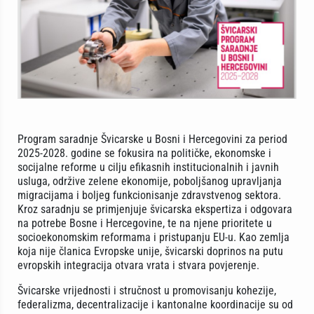
Program saradnje Švicarske u Bosni i Hercegovini za period
2025-2028. godine se fokusira na političke, ekonomske i
socijalne reforme u cilju efikasnih institucionalnih i javnih
usluga, održive zelene ekonomije, poboljšanog upravljanja
migracijama i boljeg funkcionisanje zdravstvenog sektora.
Kroz saradnju se primjenjuje švicarska ekspertiza i odgovara
na potrebe Bosne i Hercegovine, te na njene prioritete u
socioekonomskim reformama i pristupanju EU-u. Kao zemlja
koja nije članica Evropske unije, švicarski doprinos na putu
evropskih integracija otvara vrata i stvara povjerenje.
Švicarske vrijednosti i stručnost u promovisanju kohezije,
federalizma, decentralizacije i kantonalne koordinacije su od