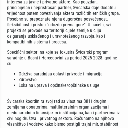
interesa za javne i privatne aktere. Kao pouzdan,
principijelan i nepristrasan partner, Švicarska daje dodatnu
vrijednost putem povezivanja aktera različitih etničkih grupa.
Posebno su prepoznate njena dugoročna posvećenost,
fleksibilnost i pristup "odozdo prema gore". U načelu, svi
projekti se provode na teritoriji cijele zemlje u cilju
osiguranja usklađenog i uravnoteženog razvoja, kao i
kompatibilnih sistema i procesa.
Specifični sektori na koje se fokusira Švicarski program
saradnje u Bosni i Hercegovini za period 2025-2028. godine
su:
Održiva saradnjau oblasti privrede i migracija
Zdravstvo
Lokalna uprava i općinske/opštinske usluge
Švicarska koordinira svoj rad sa vlastima BiH i drugim
zemljama donatorima, multilateralnim organizacijama i
međunarodnim finansijskim institucijama, kao i partnerima iz
civilnog društva i privatnog sektora. Računamo na njihovo
vlasništvo i vodstvo kako bismo postigli trajni mir, stabilnost i