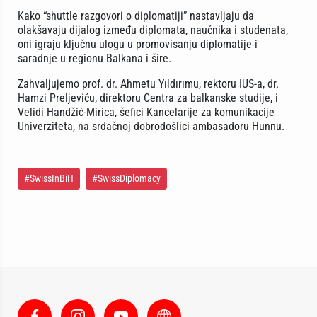
Kako “shuttle razgovori o diplomatiji” nastavljaju da
olakšavaju dijalog između diplomata, naučnika i studenata,
oni igraju ključnu ulogu u promovisanju diplomatije i
saradnje u regionu Balkana i šire.
Zahvaljujemo prof. dr. Ahmetu Yıldırımu, rektoru IUS-a, dr.
Hamzi Preljeviću, direktoru Centra za balkanske studije, i
Velidi Handžić-Mirica, šefici Kancelarije za komunikacije
Univerziteta, na srdačnoj dobrodošlici ambasadoru Hunnu.
#SwissInBiH
#SwissDiplomacy