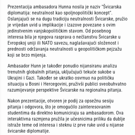
Prezentacija ambasadora Hunna nosila je naziv "Švicarska
diplomatija: neutralnost kao spoljnopolitički koncept".
Oslanjajući se na dugu tradiciju neutralnosti Švicarske, pružio
je vrijedan uvid u implikacije i izazove povezane s ovim
jedinstvenim vanjskopolitičkim stavom. Od posebnog
interesa bila je njegova rasprava o nečlanstvu Švicarske u
Evropskoj uniji ili NATO savezu, naglašavajući složenost i
prednosti održavanja neutralnosti u geopolitičkom pejzažu
koji se brzo mijenja.
Ambasador Hunn je također ponudio nijansiranu analizu
trenutnih globalnih pitanja, uključujući tekuće sukobe u
Ukrajini i Gazi. Također se ukratko osvrnuo na političku
situaciju u Bosni i Hercegovini, pruživši publici sveobuhvatno
razumijevanje perspektive Švicarske na regionalna pitanja.
Nakon prezentacije, otvoren je podij za opsežnu sesiju
pitanja i odgovora, što je omogućilo zainteresovanim
studentima da direktno komuniciraju sa ambasadorom. Ova
interaktivna razmjena pružila je učesnicima priliku da dublje
istraže teme od interesa i steknu iz prve ruke uvid u nijanse
švicarske diplomatije.