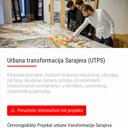
Urbana transformacija Sarajeva (UTPS)
Klimatske promjene i nužnost stvaranja inkluzivnog, zdravijeg i
održivog okruženja, nameću potrebu za sistemskim i
institucionalnim promjenama i u kontekstu savremenog
urbanističkog planiranja.
Preuzmite informativni list projekta
Četvorogodišnji Projekat urbane transformacije Sarajeva