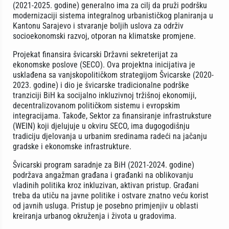
(2021-2025. godine) generalno ima za cilj da pruži podršku
modernizaciji sistema integralnog urbanističkog planiranja u
Kantonu Sarajevo i stvaranje boljih uslova za održiv
socioekonomski razvoj, otporan na klimatske promjene.
Projekat finansira švicarski Državni sekreterijat za
ekonomske poslove (SECO). Ova projektna inicijativa je
usklađena sa vanjskopolitičkom strategijom Švicarske (2020-
2023. godine) i dio je švicarske tradicionalne podrške
tranziciji BiH ka socijalno inkluzivnoj tržišnoj ekonomiji,
decentralizovanom političkom sistemu i evropskim
integracijama. Takođe, Sektor za finansiranje infrastruksture
(WEIN) koji djelujuje u okviru SECO, ima dugogodišnju
tradiciju djelovanja u urbanim sredinama radeći na jačanju
gradske i ekonomske infrastrukture.
Švicarski program saradnje za BiH (2021-2024. godine)
podržava angažman građana i građanki na oblikovanju
vladinih politika kroz inkluzivan, aktivan pristup. Građani
treba da utiču na javne politike i ostvare znatno veću korist
od javnih usluga. Pristup je posebno primjenjiv u oblasti
kreiranja urbanog okruženja i života u gradovima.