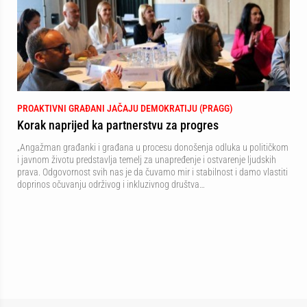
PROAKTIVNI GRAĐANI JAČAJU DEMOKRATIJU (PRAGG)
Korak naprijed ka partnerstvu za progres
„Angažman građanki i građana u procesu donošenja odluka u političkom
i javnom životu predstavlja temelj za unapređenje i ostvarenje ljudskih
prava. Odgovornost svih nas je da čuvamo mir i stabilnost i damo vlastiti
doprinos očuvanju održivog i inkluzivnog društva…