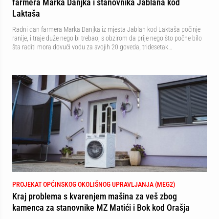
farmera Marka Danjka i stanovnika Jablana kod
Laktaša
Radni dan farmera Marka Danjka iz mjesta Jablan kod Laktaša počinje
ranije, i traje duže nego bi trebao, s obzirom da prije nego što počne bilo
šta raditi mora dovući vodu za svojih 20 goveda, tridesetak…
PROJEKAT OPĆINSKOG OKOLIŠNOG UPRAVLJANJA (MEG2)
Kraj problema s kvarenjem mašina za veš zbog
kamenca za stanovnike MZ Matići i Bok kod Orašja