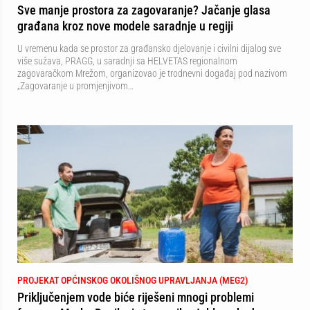
Sve manje prostora za zagovaranje? Jačanje glasa
građana kroz nove modele saradnje u regiji
U vremenu kada se prostor za građansko djelovanje i civilni dijalog sve
više sužava, PRAGG, u saradnji sa HELVETAS regionalnom
zagovaračkom Mrežom, organizovao je trodnevni događaj pod nazivom
„Zagovaranje u promjenjivom…
PROJEKAT OPĆINSKOG OKOLIŠNOG UPRAVLJANJA (MEG2)
Priključenjem vode biće riješeni mnogi problemi