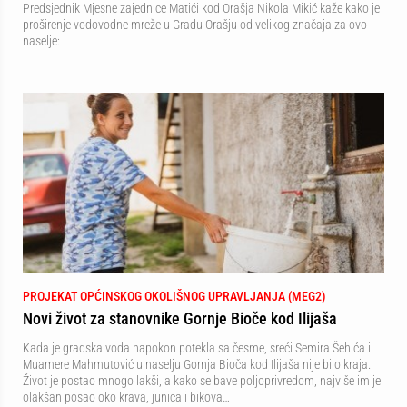
Predsjednik Mjesne zajednice Matići kod Orašja Nikola Mikić kaže kako je
proširenje vodovodne mreže u Gradu Orašju od velikog značaja za ovo
naselje:
PROJEKAT OPĆINSKOG OKOLIŠNOG UPRAVLJANJA (MEG2)
Novi život za stanovnike Gornje Bioče kod Ilijaša
Kada je gradska voda napokon potekla sa česme, sreći Semira Šehića i
Muamere Mahmutović u naselju Gornja Bioča kod Ilijaša nije bilo kraja.
Život je postao mnogo lakši, a kako se bave poljoprivredom, najviše im je
olakšan posao oko krava, junica i bikova…