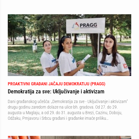
PROAKTIVNI GRAĐANI JAČAJU DEMOKRATIJU (PRAGG)
Demokratija za sve: Uključivanje i aktivizam
Dani građanskog učešća: „Demokratija za sve - Uključivanje i aktivizam"
drugu godinu zaredom dolaze na ulice bh. gradova. Od 27. do 29.
augusta u Maglaju, a od 29. do 31. augusta u Brezi, Cazinu, Doboju,
Odžaku, Prnjavoru i Srbcu građani i građanke imaće priliku…