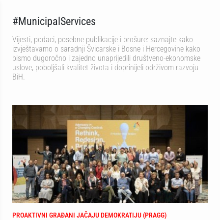
#MunicipalServices
Vijesti, podaci, posebne publikacije i brošure: saznajte kako
izvještavamo o saradnji Švicarske i Bosne i Hercegovine kako
bismo dugoročno i zajedno unaprijedili društveno-ekonomske
uslove, poboljšali kvalitet života i doprinijeli održivom razvoju
BiH.
PROAKTIVNI GRAĐANI JAČAJU DEMOKRATIJU (PRAGG)