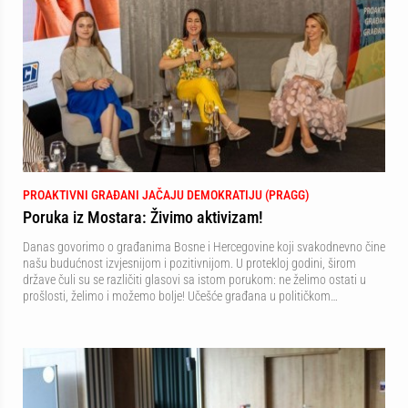
PROAKTIVNI GRAĐANI JAČAJU DEMOKRATIJU (PRAGG)
Poruka iz Mostara: Živimo aktivizam!
Danas govorimo o građanima Bosne i Hercegovine koji svakodnevno čine
našu budućnost izvjesnijom i pozitivnijom. U protekloj godini, širom
države čuli su se različiti glasovi sa istom porukom: ne želimo ostati u
prošlosti, želimo i možemo bolje! Učešće građana u političkom…