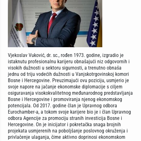
Vjekoslav Vuković, dr. sc., rođen 1973. godine, izgradio je
istaknutu profesionalnu karijeru obnašajući niz odgovornih i
visokih dužnosti u sektoru sigurnosti, a trenutno obnaša
jednu od triju vodećih dužnosti u Vanjskotrgovinskoj komori
Bosne i Hercegovine. Preuzimajući ovu poziciju, usmjerio je
svoje napore na jačanje ekonomske diplomacije s ciljem
osiguravanja visokokvalitetnog međunarodnog predstavljanja
Bosne i Hercegovine i promoviranja njenog ekonomskog
potencijala. Od 2017. godine član je Upravnog odbora
Eurochamber-a, a tokom svoje karijere bio je i član Upravnog
odbora Agencije za promociju stranih investicija Bosne i
Hercegovine. On je inicijator i pokretačka snaga brojnih
projekata usmjerenih na poboljšanje poslovnog okruženja i
privlačenje ulaganja, čime aktivno doprinosi ekonomskom