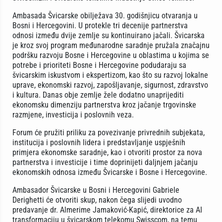
Ambasada Švicarske obilježava 30. godišnjicu otvaranja u
Bosni i Hercegovini. U protekle tri decenije partnerstva
odnosi između dvije zemlje su kontinuirano jačali. Švicarska
je kroz svoj program međunarodne saradnje pružala značajnu
podršku razvoju Bosne i Hercegovine u oblastima u kojima se
potrebe i prioriteti Bosne i Hercegovine podudaraju sa
švicarskim iskustvom i ekspertizom, kao što su razvoj lokalne
uprave, ekonomski razvoj, zapošljavanje, sigurnost, zdravstvo
i kultura. Danas obje zemlje žele dodatno unaprijediti
ekonomsku dimenziju partnerstva kroz jačanje trgovinske
razmjene, investicija i poslovnih veza.
Forum će pružiti priliku za povezivanje privrednih subjekata,
institucija i poslovnih lidera i predstavljanje uspješnih
primjera ekonomske saradnje, kao i otvoriti prostor za nova
partnerstva i investicije i time doprinijeti daljnjem jačanju
ekonomskih odnosa između Švicarske i Bosne i Hercegovine.
Ambasador Švicarske u Bosni i Hercegovini Gabriele
Derighetti će otvoriti skup, nakon čega slijedi uvodno
predavanje dr. Almerime Jamaković-Kapić, direktorice za AI
transformaciju u švicarskom telekomu Swisscom, na temu