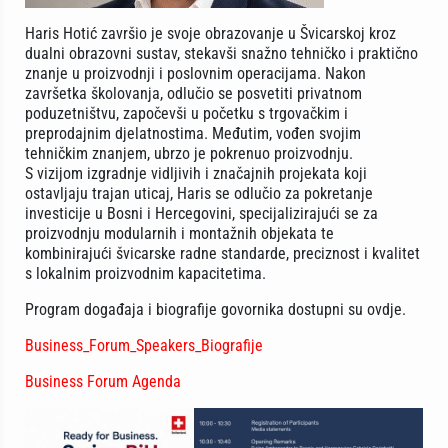
Haris Hotić završio je svoje obrazovanje u Švicarskoj kroz
dualni obrazovni sustav, stekavši snažno tehničko i praktično
znanje u proizvodnji i poslovnim operacijama. Nakon
završetka školovanja, odlučio se posvetiti privatnom
poduzetništvu, započevši u početku s trgovačkim i
preprodajnim djelatnostima. Međutim, vođen svojim
tehničkim znanjem, ubrzo je pokrenuo proizvodnju.
S vizijom izgradnje vidljivih i značajnih projekata koji
ostavljaju trajan uticaj, Haris se odlučio za pokretanje
investicije u Bosni i Hercegovini, specijalizirajući se za
proizvodnju modularnih i montažnih objekata te
kombinirajući švicarske radne standarde, preciznost i kvalitet
s lokalnim proizvodnim kapacitetima.
Program događaja i biografije govornika dostupni su ovdje.
Business_Forum_Speakers_Biografije
Business Forum Agenda