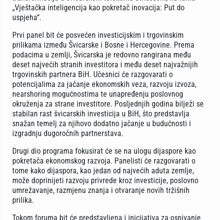
„Vještačka inteligencija kao pokretač inovacija: Put do
uspjeha“.
Prvi panel bit će posvećen investicijskim i trgovinskim
prilikama između Švicarske i Bosne i Hercegovine. Prema
podacima u zemlji, Švicarska je redovno rangirana među
deset najvećih stranih investitora i među deset najvažnijih
trgovinskih partnera BiH. Učesnici će razgovarati o
potencijalima za jačanje ekonomskih veza, razvoju izvoza,
nearshoring mogućnostima te unapređenju poslovnog
okruženja za strane investitore. Posljednjih godina bilježi se
stabilan rast švicarskih investicija u BiH, što predstavlja
snažan temelj za njihovo dodatno jačanje u budućnosti i
izgradnju dugoročnih partnerstava.
Drugi dio programa fokusirat će se na ulogu dijaspore kao
pokretača ekonomskog razvoja. Panelisti će razgovarati o
tome kako dijaspora, kao jedan od najvećih aduta zemlje,
može doprinijeti razvoju privrede kroz investicije, poslovno
umrežavanje, razmjenu znanja i otvaranje novih tržišnih
prilika.
Tokom foruma bit će predstavljena i inicijativa za osnivanje