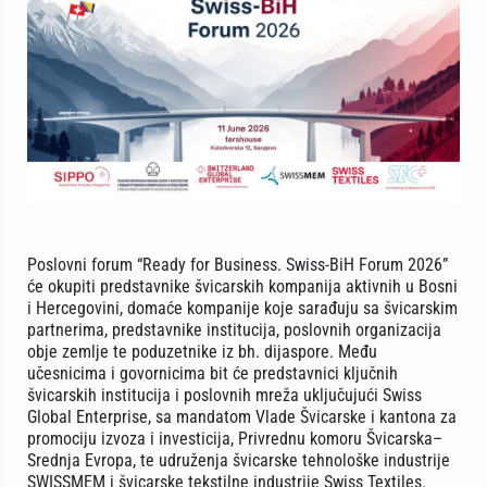
Poslovni forum “Ready for Business. Swiss-BiH Forum 2026”
će okupiti predstavnike švicarskih kompanija aktivnih u Bosni
i Hercegovini, domaće kompanije koje sarađuju sa švicarskim
partnerima, predstavnike institucija, poslovnih organizacija
obje zemlje te poduzetnike iz bh. dijaspore. Među
učesnicima i govornicima bit će predstavnici ključnih
švicarskih institucija i poslovnih mreža uključujući Swiss
Global Enterprise, sa mandatom Vlade Švicarske i kantona za
promociju izvoza i investicija, Privrednu komoru Švicarska–
Srednja Evropa, te udruženja švicarske tehnološke industrije
SWISSMEM i švicarske tekstilne industrije Swiss Textiles.