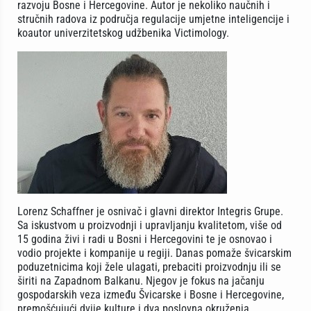
razvoju Bosne i Hercegovine. Autor je nekoliko naučnih i
stručnih radova iz područja regulacije umjetne inteligencije i
koautor univerzitetskog udžbenika Victimology.
Lorenz Schaffner je osnivač i glavni direktor Integris Grupe.
Sa iskustvom u proizvodnji i upravljanju kvalitetom, više od
15 godina živi i radi u Bosni i Hercegovini te je osnovao i
vodio projekte i kompanije u regiji. Danas pomaže švicarskim
poduzetnicima koji žele ulagati, prebaciti proizvodnju ili se
širiti na Zapadnom Balkanu. Njegov je fokus na jačanju
gospodarskih veza između Švicarske i Bosne i Hercegovine,
premošćujući dvije kulture i dva poslovna okruženja.