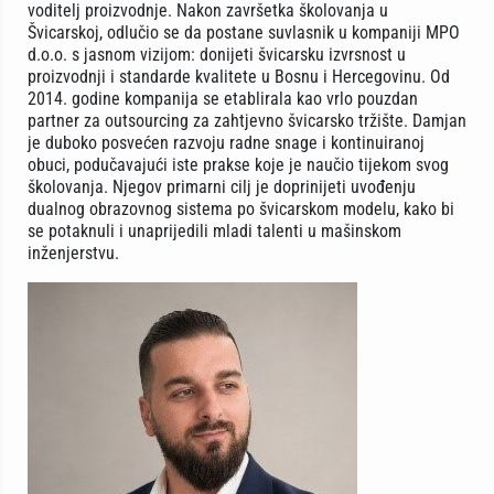
voditelj proizvodnje. Nakon završetka školovanja u
Švicarskoj, odlučio se da postane suvlasnik u kompaniji MPO
d.o.o. s jasnom vizijom: donijeti švicarsku izvrsnost u
proizvodnji i standarde kvalitete u Bosnu i Hercegovinu. Od
2014. godine kompanija se etablirala kao vrlo pouzdan
partner za outsourcing za zahtjevno švicarsko tržište. Damjan
je duboko posvećen razvoju radne snage i kontinuiranoj
obuci, podučavajući iste prakse koje je naučio tijekom svog
školovanja. Njegov primarni cilj je doprinijeti uvođenju
dualnog obrazovnog sistema po švicarskom modelu, kako bi
se potaknuli i unaprijedili mladi talenti u mašinskom
inženjerstvu.