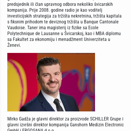
predsjednik ili član upravnog odbora nekoliko švicarskih
kompanija. Prije 2008. godine radio je kao voditelj
investicijskih strategija za tržišta nekretnina, tržišta kapitala
s fiksnim prihodom te deviznog tržišta u Banque Cantonale
Vaudoise. Taner ima magisterij iz fizike sa Ecole
Polytechnique de Lausanne u Švicarskoj, kao i MBA diplomu
sa Fakultet za ekonomiju i menadžment Univerziteta u
Ženevi.
Mirko Gadža je glavni direktor za proizvode SCHILLER Grupe i
glavni izvršni direktor kompanija Ganshorn Medizin Electronic
GmbH i ERGOSANA d.o.o.