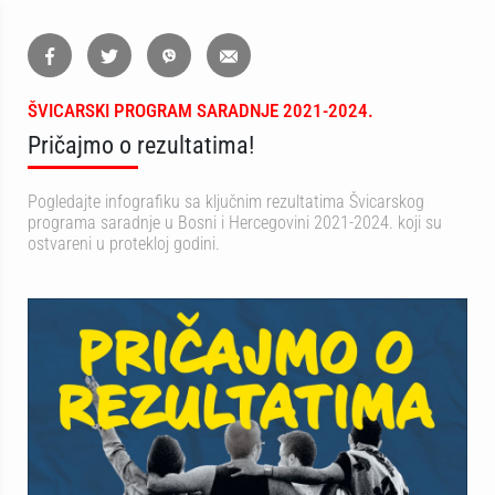
ŠVICARSKI PROGRAM SARADNJE 2021-2024.
Pričajmo o rezultatima!
Pogledajte infografiku sa ključnim rezultatima Švicarskog
programa saradnje u Bosni i Hercegovini 2021-2024. koji su
ostvareni u protekloj godini.