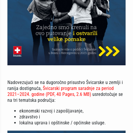
Nadovezujući se na dugoročno prisustvo Švicarske u zemlji i
ranija dostignuća,
Švicarski program saradnje za period
2021–2024. godine (PDF, 40 Pages, 2.6 MB)
usredotočuje se
na tri tematska područja:
ekonomski razvoj i zapošljavanje,
zdravstvo i
lokalna uprava i opštinske / općinske usluge.