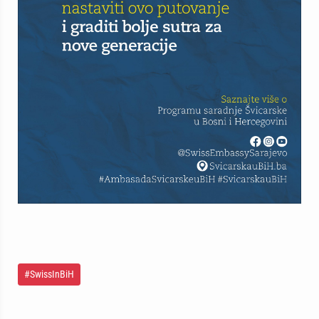
#SwissInBiH