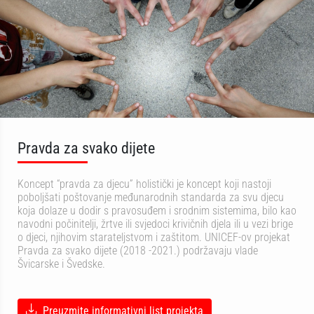
Pravda za svako dijete
Koncept “pravda za djecu” holistički je koncept koji nastoji
poboljšati poštovanje međunarodnih standarda za svu djecu
koja dolaze u dodir s pravosuđem i srodnim sistemima, bilo kao
navodni počinitelji, žrtve ili svjedoci krivičnih djela ili u vezi brige
o djeci, njihovim starateljstvom i zaštitom. UNICEF-ov projekat
Pravda za svako dijete (2018 -2021.) podržavaju vlade
Švicarske i Švedske.
Preuzmite informativni list projekta