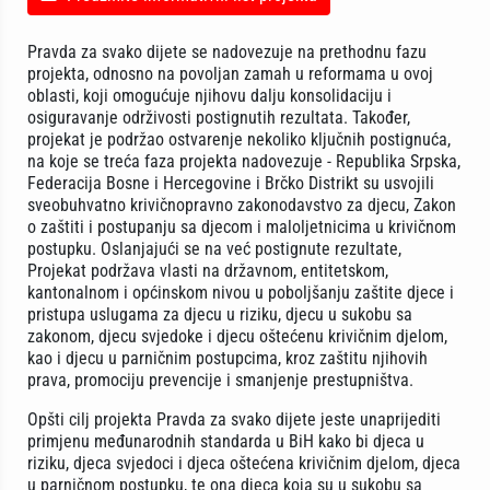
Pravda za svako dijete se nadovezuje na prethodnu fazu
projekta, odnosno na povoljan zamah u reformama u ovoj
oblasti, koji omogućuje njihovu dalju konsolidaciju i
osiguravanje održivosti postignutih rezultata. Također,
projekat je podržao ostvarenje nekoliko ključnih postignuća,
na koje se treća faza projekta nadovezuje - Republika Srpska,
Federacija Bosne i Hercegovine i Brčko Distrikt su usvojili
sveobuhvatno krivičnopravno zakonodavstvo za djecu, Zakon
o zaštiti i postupanju sa djecom i maloljetnicima u krivičnom
postupku. Oslanjajući se na već postignute rezultate,
Projekat podržava vlasti na državnom, entitetskom,
kantonalnom i općinskom nivou u poboljšanju zaštite djece i
pristupa uslugama za djecu u riziku, djecu u sukobu sa
zakonom, djecu svjedoke i djecu oštećenu krivičnim djelom,
kao i djecu u parničnim postupcima, kroz zaštitu njihovih
prava, promociju prevencije i smanjenje prestupništva.
Opšti cilj projekta Pravda za svako dijete jeste unaprijediti
primjenu međunarodnih standarda u BiH kako bi djeca u
riziku, djeca svjedoci i djeca oštećena krivičnim djelom, djeca
u parničnom postupku, te ona djeca koja su u sukobu sa