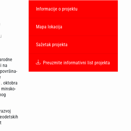
Informacije o projektu
h
Mapa lokacija
u
Sažetak projekta
narodne
Preuzmite informativni list projekta
i na
površina-
e
1. oktobra
h minsko-
anog
razvoj
geodetskih
t