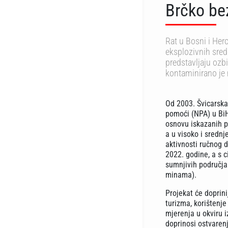
Brčko be
Rat u Bosni i Her
eksplozivnih sred
predstavljaju ozb
kontaminirano je
Od 2003. Švicarsk
pomoći (NPA) u BiH
osnovu iskazanih p
a u visoko i sredn
aktivnosti ručnog 
2022. godine, a s c
sumnjivih područj
minama).
Projekat će doprini
turizma, korištenje
mjerenja u okviru i
doprinosi ostvarenj