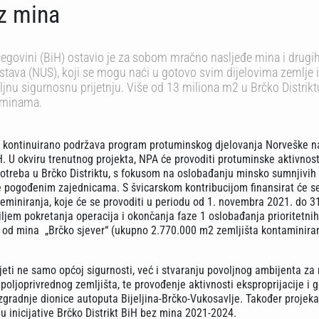
z mina
cegovini (BiH) ostavio je za sobom mračno nasljeđe mina i drugi
stava (NUS), koji se mogu naći u gotovo svim dijelovima zemlje i
iljnu sigurnosnu prijetnju. Više od 13 miliona m2 u Brčko Distrikt
 minama.
a kontinuirano podržava program protuminskog djelovanja Norveške 
. U okviru trenutnog projekta, NPA će provoditi protuminske aktivnost
otreba u Brčko Distriktu, s fokusom na oslobađanju minsko sumnjivih 
je pogođenim zajednicama. S švicarskom kontribucijom finansirat će s
deminiranja, koje će se provoditi u periodu od 1. novembra 2021. do 3
iljem pokretanja operacija i okončanja faze 1 oslobađanja prioritetni
a od mina „Brčko sjever“ (ukupno 2.770.000 m2 zemljišta kontaminir
jeti ne samo općoj sigurnosti, već i stvaranju povoljnog ambijenta za 
 poljoprivrednog zemljišta, te provođenje aktivnosti eksproprijacije i 
zgradnje dionice autoputa Bijeljina-Brčko-Vukosavlje. Također projeka
u inicijative Brčko Distrikt BiH bez mina 2021-2024.