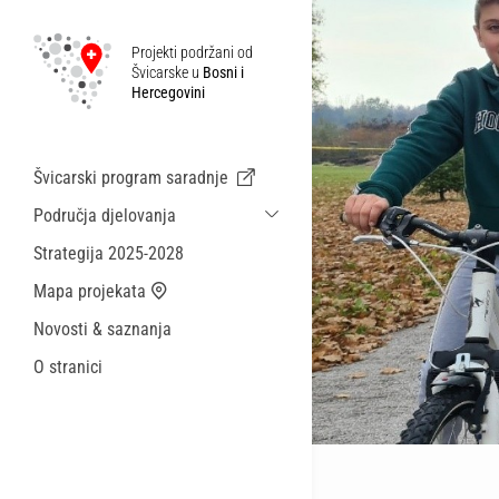
Projekti podržani od
Švicarske u
Bosni i
Hercegovini
Švicarski program saradnje
Područja djelovanja
Održiva ekonomska saradnja i migracije
Strategija 2025-2028
Zdravstvo
Mapa projekata
Lokalna uprava i općinske usluge
Novosti & saznanja
Male akcije
O stranici