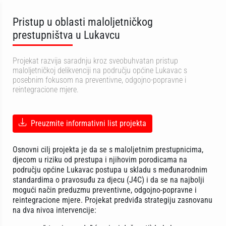
Pristup u oblasti maloljetničkog
prestupništva u Lukavcu
Projekat razvija saradnju kroz sveobuhvatan pristup
maloljetničkoj delikvenciji na području općine Lukavac s
posebnim fokusom na preventivne, odgojno-popravne i
reintegracione mjere.
Preuzmite informativni list projekta
Osnovni cilj projekta je da se s maloljetnim prestupnicima,
djecom u riziku od prestupa i njihovim porodicama na
području općine Lukavac postupa u skladu s međunarodnim
standardima o pravosuđu za djecu (J4C) i da se na najbolji
mogući način preduzmu preventivne, odgojno-popravne i
reintegracione mjere. Projekat predviđa strategiju zasnovanu
na dva nivoa intervencije: