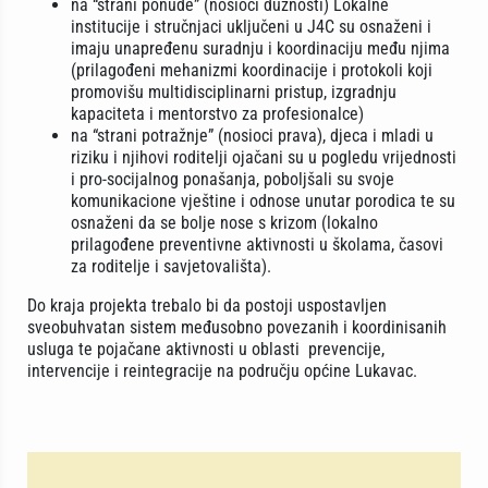
na “strani ponude” (nosioci dužnosti) Lokalne
institucije i stručnjaci uključeni u J4C su osnaženi i
imaju unapređenu suradnju i koordinaciju među njima
(prilagođeni mehanizmi koordinacije i protokoli koji
promovišu multidisciplinarni pristup, izgradnju
kapaciteta i mentorstvo za profesionalce)
na “strani potražnje” (nosioci prava), djeca i mladi u
riziku i njihovi roditelji ojačani su u pogledu vrijednosti
i pro-socijalnog ponašanja, poboljšali su svoje
komunikacione vještine i odnose unutar porodica te su
osnaženi da se bolje nose s krizom (lokalno
prilagođene preventivne aktivnosti u školama, časovi
za roditelje i savjetovališta).
Do kraja projekta trebalo bi da postoji uspostavljen
sveobuhvatan sistem međusobno povezanih i koordinisanih
usluga te pojačane aktivnosti u oblasti prevencije,
intervencije i reintegracije na području općine Lukavac.