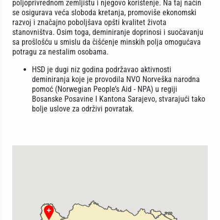
poljoprivrednom zemljištu i njegovo korištenje. Na taj način
se osigurava veća sloboda kretanja, promoviše ekonomski
razvoj i značajno poboljšava opšti kvalitet života
stanovništva. Osim toga, deminiranje doprinosi i suočavanju
sa prošlošću u smislu da čišćenje minskih polja omogućava
potragu za nestalim osobama.
HSD je dugi niz godina podržavao aktivnosti
deminiranja koje je provodila NVO Norveška narodna
pomoć (Norwegian People’s Aid - NPA) u regiji
Bosanske Posavine I Kantona Sarajevo, stvarajući tako
bolje uslove za održivi povratak.