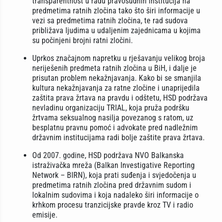
transparentnost u radu pravosudnih institucija na
predmetima ratnih zločina tako što širi informacije u
vezi sa predmetima ratnih zločina, te rad sudova
približava ljudima u udaljenim zajednicama u kojima
su počinjeni brojni ratni zločini.
Uprkos značajnom napretku u rješavanju velikog broja
neriješenih predmeta ratnih zločina u BiH, i dalje je
prisutan problem nekažnjavanja. Kako bi se smanjila
kultura nekažnjavanja za ratne zločine i unaprijedila
zaštita prava žrtava na pravdu i odštetu, HSD podržava
nevladinu organizaciju TRIAL, koja pruža podršku
žrtvama seksualnog nasilja povezanog s ratom, uz
besplatnu pravnu pomoć i advokate pred nadležnim
državnim institucijama radi bolje zaštite prava žrtava.
Od 2007. godine, HSD podržava NVO Balkanska
istraživačka mreža (Balkan Investigative Reporting
Network – BIRN), koja prati suđenja i svjedočenja u
predmetima ratnih zločina pred državnim sudom i
lokalnim sudovima i koja nadaleko širi informacije o
krhkom procesu tranzicijske pravde kroz TV i radio
emisije.