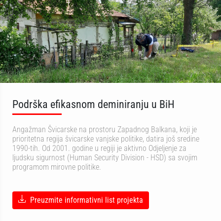
Podrška efikasnom deminiranju u BiH
Angažman Švicarske na prostoru Zapadnog Balkana, koji je
prioritetna regija švicarske vanjske politike, datira još sredine
1990-tih. Od 2001. godine u regiji je aktivno Odjeljenje za
ljudsku sigurnost (Human Security Division - HSD) sa svojim
programom mirovne politike.
Preuzmite informativni list projekta