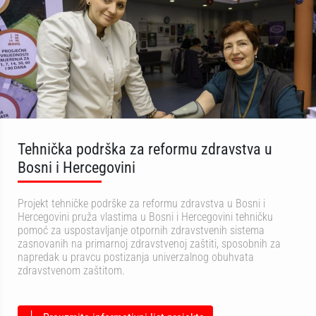
Tehnička podrška za reformu zdravstva u
Bosni i Hercegovini
Projekt tehničke podrške za reformu zdravstva u Bosni i
Hercegovini pruža vlastima u Bosni i Hercegovini tehničku
pomoć za uspostavljanje otpornih zdravstvenih sistema
zasnovanih na primarnoj zdravstvenoj zaštiti, sposobnih za
napredak u pravcu postizanja univerzalnog obuhvata
zdravstvenom zaštitom.