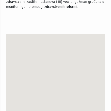
zdravstvene zaštite i ustanova i iii) veći angažman građana u
monitoringu i promociji zdravstvenih reformi.