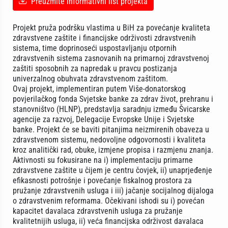
Preuzmite informativni list projekta
Projekt pruža podršku vlastima u BiH za povećanje kvaliteta
zdravstvene zaštite i financijske održivosti zdravstvenih
sistema, time doprinoseći uspostavljanju otpornih
zdravstvenih sistema zasnovanih na primarnoj zdravstvenoj
zaštiti sposobnih za napredak u pravcu postizanja
univerzalnog obuhvata zdravstvenom zaštitom.
Ovaj projekt, implementiran putem Više-donatorskog
povjerilačkog fonda Svjetske banke za zdrav život, prehranu i
stanovništvo (HLNP), predstavlja saradnju između Švicarske
agencije za razvoj, Delegacije Evropske Unije i Svjetske
banke. Projekt će se baviti pitanjima neizmirenih obaveza u
zdravstvenom sistemu, nedovoljne odgovornosti i kvaliteta
kroz analitički rad, obuke, izmjene propisa i razmjenu znanja.
Aktivnosti su fokusirane na i) implementaciju primarne
zdravstvene zaštite u čijem je centru čovjek, ii) unaprjeđenje
efikasnosti potrošnje i povećanje fiskalnog prostora za
pružanje zdravstvenih usluga i iii) jačanje socijalnog dijaloga
o zdravstvenim reformama. Očekivani ishodi su i) povećan
kapacitet davalaca zdravstvenih usluga za pružanje
kvalitetnijih usluga, ii) veća financijska održivost davalaca