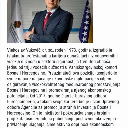
Vjekoslav Vuković, dr. sc., rođen 1973. godine, izgradio je
istaknutu profesionalnu karijeru obnašajući niz odgovornih i
visokih dužnosti u sektoru sigurnosti, a trenutno obnaša
jednu od triju vodećih dužnosti u Vanjskotrgovinskoj komori
Bosne i Hercegovine. Preuzimajući ovu poziciju, usmjerio je
svoje napore na jačanje ekonomske diplomacije s ciljem
osiguravanja visokokvalitetnog međunarodnog predstavljanja
Bosne i Hercegovine i promoviranja njenog ekonomskog
potencijala. Od 2017. godine član je Upravnog odbora
Eurochamber-a, a tokom svoje karijere bio je i član Upravnog
odbora Agencije za promociju stranih investicija Bosne i
Hercegovine. On je inicijator i pokretačka snaga brojnih
projekata usmjerenih na poboljšanje poslovnog okruženja i
privlačenje ulaganja, čime aktivno doprinosi ekonomskom