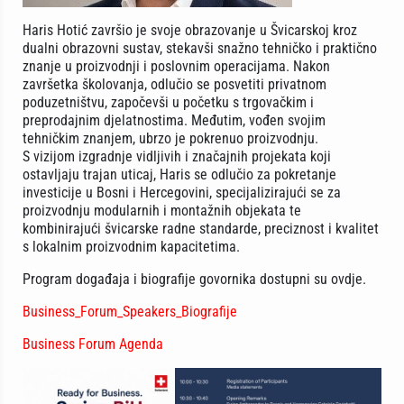
Haris Hotić završio je svoje obrazovanje u Švicarskoj kroz
dualni obrazovni sustav, stekavši snažno tehničko i praktično
znanje u proizvodnji i poslovnim operacijama. Nakon
završetka školovanja, odlučio se posvetiti privatnom
poduzetništvu, započevši u početku s trgovačkim i
preprodajnim djelatnostima. Međutim, vođen svojim
tehničkim znanjem, ubrzo je pokrenuo proizvodnju.
S vizijom izgradnje vidljivih i značajnih projekata koji
ostavljaju trajan uticaj, Haris se odlučio za pokretanje
investicije u Bosni i Hercegovini, specijalizirajući se za
proizvodnju modularnih i montažnih objekata te
kombinirajući švicarske radne standarde, preciznost i kvalitet
s lokalnim proizvodnim kapacitetima.
Program događaja i biografije govornika dostupni su ovdje.
Business_Forum_Speakers_Biografije
Business Forum Agenda