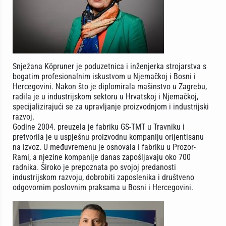
Snježana Köpruner je poduzetnica i inženjerka strojarstva s
bogatim profesionalnim iskustvom u Njemačkoj i Bosni i
Hercegovini. Nakon što je diplomirala mašinstvo u Zagrebu,
radila je u industrijskom sektoru u Hrvatskoj i Njemačkoj,
specijalizirajući se za upravljanje proizvodnjom i industrijski
razvoj.
Godine 2004. preuzela je fabriku GS-TMT u Travniku i
pretvorila je u uspješnu proizvodnu kompaniju orijentisanu
na izvoz. U međuvremenu je osnovala i fabriku u Prozor-
Rami, a njezine kompanije danas zapošljavaju oko 700
radnika. Široko je prepoznata po svojoj predanosti
industrijskom razvoju, dobrobiti zaposlenika i društveno
odgovornim poslovnim praksama u Bosni i Hercegovini.