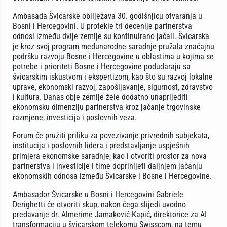
Ambasada Švicarske obilježava 30. godišnjicu otvaranja u
Bosni i Hercegovini. U protekle tri decenije partnerstva
odnosi između dvije zemlje su kontinuirano jačali. Švicarska
je kroz svoj program međunarodne saradnje pružala značajnu
podršku razvoju Bosne i Hercegovine u oblastima u kojima se
potrebe i prioriteti Bosne i Hercegovine podudaraju sa
švicarskim iskustvom i ekspertizom, kao što su razvoj lokalne
uprave, ekonomski razvoj, zapošljavanje, sigurnost, zdravstvo
i kultura. Danas obje zemlje žele dodatno unaprijediti
ekonomsku dimenziju partnerstva kroz jačanje trgovinske
razmjene, investicija i poslovnih veza.
Forum će pružiti priliku za povezivanje privrednih subjekata,
institucija i poslovnih lidera i predstavljanje uspješnih
primjera ekonomske saradnje, kao i otvoriti prostor za nova
partnerstva i investicije i time doprinijeti daljnjem jačanju
ekonomskih odnosa između Švicarske i Bosne i Hercegovine.
Ambasador Švicarske u Bosni i Hercegovini Gabriele
Derighetti će otvoriti skup, nakon čega slijedi uvodno
predavanje dr. Almerime Jamaković-Kapić, direktorice za AI
transformaciju u švicarskom telekomu Swisscom, na temu