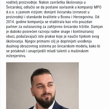
voditelj proizvodnje. Nakon završetka školovanja u
Švicarskoj, odlučio se da postane suvlasnik u kompaniji MPO
d.o.o. s jasnom vizijom: donijeti švicarsku izvrsnost u
proizvodnji i standarde kvalitete u Bosnu i Hercegovinu. Od
2014. godine kompanija se etablirala kao vrlo pouzdan
partner za outsourcing za zahtjevno švicarsko tržište. Damjan
je duboko posvećen razvoju radne snage i kontinuiranoj
obuci, podučavajući iste prakse koje je naučio tijekom svog
školovanja. Njegov primarni cilj je doprinijeti uvođenju
dualnog obrazovnog sistema po švicarskom modelu, kako bi
se potaknuli i unaprijedili mladi talenti u mašinskom
inženjerstvu.