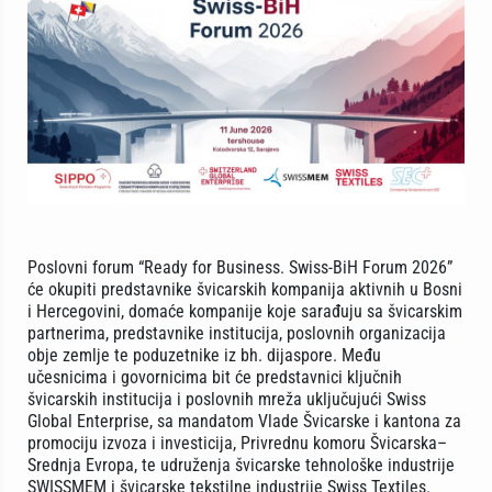
Poslovni forum “Ready for Business. Swiss-BiH Forum 2026”
će okupiti predstavnike švicarskih kompanija aktivnih u Bosni
i Hercegovini, domaće kompanije koje sarađuju sa švicarskim
partnerima, predstavnike institucija, poslovnih organizacija
obje zemlje te poduzetnike iz bh. dijaspore. Među
učesnicima i govornicima bit će predstavnici ključnih
švicarskih institucija i poslovnih mreža uključujući Swiss
Global Enterprise, sa mandatom Vlade Švicarske i kantona za
promociju izvoza i investicija, Privrednu komoru Švicarska–
Srednja Evropa, te udruženja švicarske tehnološke industrije
SWISSMEM i švicarske tekstilne industrije Swiss Textiles.