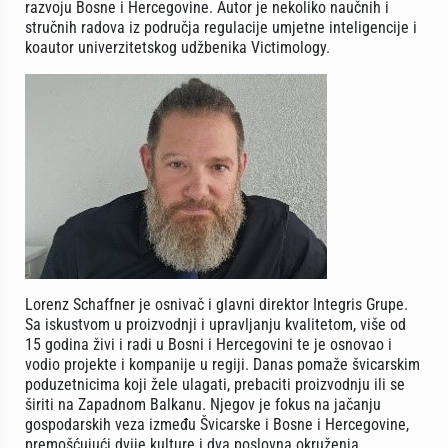
razvoju Bosne i Hercegovine. Autor je nekoliko naučnih i
stručnih radova iz područja regulacije umjetne inteligencije i
koautor univerzitetskog udžbenika Victimology.
Lorenz Schaffner je osnivač i glavni direktor Integris Grupe.
Sa iskustvom u proizvodnji i upravljanju kvalitetom, više od
15 godina živi i radi u Bosni i Hercegovini te je osnovao i
vodio projekte i kompanije u regiji. Danas pomaže švicarskim
poduzetnicima koji žele ulagati, prebaciti proizvodnju ili se
širiti na Zapadnom Balkanu. Njegov je fokus na jačanju
gospodarskih veza između Švicarske i Bosne i Hercegovine,
premošćujući dvije kulture i dva poslovna okruženja.