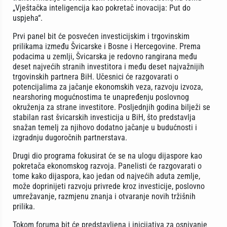
„Vještačka inteligencija kao pokretač inovacija: Put do
uspjeha“.
Prvi panel bit će posvećen investicijskim i trgovinskim
prilikama između Švicarske i Bosne i Hercegovine. Prema
podacima u zemlji, Švicarska je redovno rangirana među
deset najvećih stranih investitora i među deset najvažnijih
trgovinskih partnera BiH. Učesnici će razgovarati o
potencijalima za jačanje ekonomskih veza, razvoju izvoza,
nearshoring mogućnostima te unapređenju poslovnog
okruženja za strane investitore. Posljednjih godina bilježi se
stabilan rast švicarskih investicija u BiH, što predstavlja
snažan temelj za njihovo dodatno jačanje u budućnosti i
izgradnju dugoročnih partnerstava.
Drugi dio programa fokusirat će se na ulogu dijaspore kao
pokretača ekonomskog razvoja. Panelisti će razgovarati o
tome kako dijaspora, kao jedan od najvećih aduta zemlje,
može doprinijeti razvoju privrede kroz investicije, poslovno
umrežavanje, razmjenu znanja i otvaranje novih tržišnih
prilika.
Tokom foruma bit će predstavljena i inicijativa za osnivanje