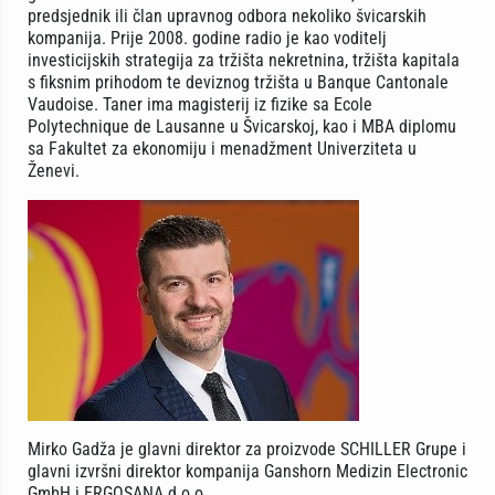
predsjednik ili član upravnog odbora nekoliko švicarskih
kompanija. Prije 2008. godine radio je kao voditelj
investicijskih strategija za tržišta nekretnina, tržišta kapitala
s fiksnim prihodom te deviznog tržišta u Banque Cantonale
Vaudoise. Taner ima magisterij iz fizike sa Ecole
Polytechnique de Lausanne u Švicarskoj, kao i MBA diplomu
sa Fakultet za ekonomiju i menadžment Univerziteta u
Ženevi.
Mirko Gadža je glavni direktor za proizvode SCHILLER Grupe i
glavni izvršni direktor kompanija Ganshorn Medizin Electronic
GmbH i ERGOSANA d.o.o.