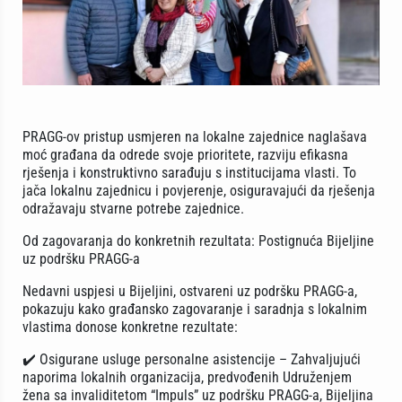
PRAGG-ov pristup usmjeren na lokalne zajednice naglašava
moć građana da odrede svoje prioritete, razviju efikasna
rješenja i konstruktivno sarađuju s institucijama vlasti. To
jača lokalnu zajednicu i povjerenje, osiguravajući da rješenja
odražavaju stvarne potrebe zajednice.
Od zagovaranja do konkretnih rezultata: Postignuća Bijeljine
uz podršku PRAGG-a
Nedavni uspjesi u Bijeljini, ostvareni uz podršku PRAGG-a,
pokazuju kako građansko zagovaranje i saradnja s lokalnim
vlastima donose konkretne rezultate:
✔️ Osigurane usluge personalne asistencije – Zahvaljujući
naporima lokalnih organizacija, predvođenih Udruženjem
žena sa invaliditetom “Impuls” uz podršku PRAGG-a, Bijeljina