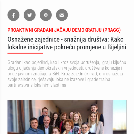
PROAKTIVNI GRAĐANI JAČAJU DEMOKRATIJU (PRAGG)
Osnažene zajednice - snažnija društva: Kako
lokalne inicijative pokreću promjene u Bijeljini
Građani kao pojedinci, kao i kroz svoja udruženja, igraju ključnu
ulogu u jačanju demokratskih vrijednosti, društvene kohezije i
brige javnom značaju u BiH. Kroz zajednički rad, oni osnažuju
svoje zajednice, rješavaju lokalne izazove i grade trajna
partnerstva s lokalnim vlastima.