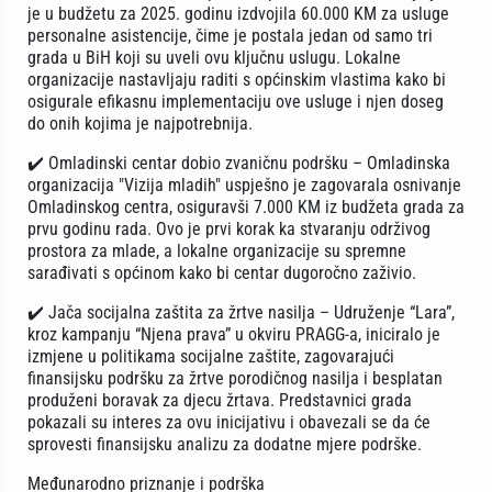
je u budžetu za 2025. godinu izdvojila 60.000 KM za usluge
personalne asistencije, čime je postala jedan od samo tri
grada u BiH koji su uveli ovu ključnu uslugu. Lokalne
organizacije nastavljaju raditi s općinskim vlastima kako bi
osigurale efikasnu implementaciju ove usluge i njen doseg
do onih kojima je najpotrebnija.
✔️ Omladinski centar dobio zvaničnu podršku – Omladinska
organizacija "Vizija mladih" uspješno je zagovarala osnivanje
Omladinskog centra, osiguravši 7.000 KM iz budžeta grada za
prvu godinu rada. Ovo je prvi korak ka stvaranju održivog
prostora za mlade, a lokalne organizacije su spremne
sarađivati s općinom kako bi centar dugoročno zaživio.
✔️ Jača socijalna zaštita za žrtve nasilja – Udruženje “Lara”,
kroz kampanju “Njena prava” u okviru PRAGG-a, iniciralo je
izmjene u politikama socijalne zaštite, zagovarajući
finansijsku podršku za žrtve porodičnog nasilja i besplatan
produženi boravak za djecu žrtava. Predstavnici grada
pokazali su interes za ovu inicijativu i obavezali se da će
sprovesti finansijsku analizu za dodatne mjere podrške.
Međunarodno priznanje i podrška