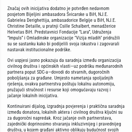
Značaj ovih inicijativa dodatno je potvrđen nedavnom
posjetom Bijeljini ambasadora Švicarske u BiH, NJ.E.
Gabrielea Derighettija, ambasadorice Belgije u BiH, NJ.E.
Christine Detaille, u pratnji Csille Schalbert, menadžerice
Helvetas BiH. Predstavnici Fondacije “Lara”, Udruženja
“Impuls” i Omladinske organizacije "Vizija mladih" pridružili
su se sastanku kako bi podijelili svoja iskustva i zagovarali
nastavak institucionalne podrške.
Ovi uspjesi jasno pokazuju da saradnja između organizacija
civilnog društva i općinskih vlasti—uz podršku međunarodnih
partnera poput SDC-a—dovodi do stvarnih, dugoročnih
poboljšanja za građane. Umjesto nametanja spoljašnjih
rješenja, ovakva partnerstva poštuju lokalnu autonomiju,
pružajući stručnost i resurse koji omogućavaju razvoj i
jačanje lokalnih inicijativa.
Kontinuirani dijalog, izgradnja povjerenja i praktična saradnja
između donatora, lokalnih aktera i civilnog društva ključni su
za dugoročni napredak. Kroz jačanje ovih partnerstava,
zajednički doprinosimo stvaranju inkluzivnijeg i pravednijeg
društva, u kojem građani aktivno oblikuju budućnost svojih